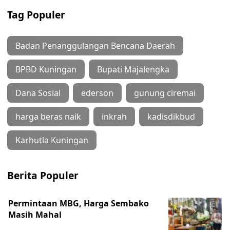
Tag Populer
Badan Penanggulangan Bencana Daerah
BPBD Kuningan
Bupati Majalengka
Dana Sosial
ederson
gunung ciremai
harga beras naik
inkrah
kadisdikbud
Karhutla Kuningan
Berita Populer
Permintaan MBG, Harga Sembako
Masih Mahal