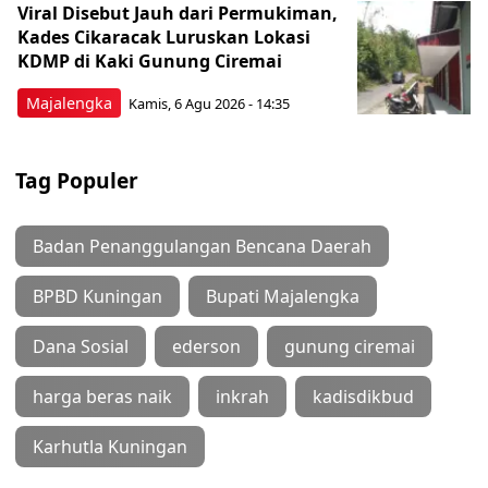
Viral Disebut Jauh dari Permukiman,
Kades Cikaracak Luruskan Lokasi
KDMP di Kaki Gunung Ciremai
Majalengka
Kamis, 6 Agu 2026 - 14:35
Tag Populer
Badan Penanggulangan Bencana Daerah
BPBD Kuningan
Bupati Majalengka
Dana Sosial
ederson
gunung ciremai
harga beras naik
inkrah
kadisdikbud
Karhutla Kuningan