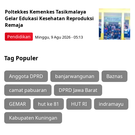
Poltekkes Kemenkes Tasikmalaya
Gelar Edukasi Kesehatan Reproduksi
Remaja
Pendidikan
Minggu, 9 Agu 2026 - 05:13
Tag Populer
Anggota DPRD
banjarwangunan
Baznas
camat pabuaran
DPRD Jawa Barat
GEMAR
hut ke 81
HUT RI
indramayu
Kabupaten Kuningan