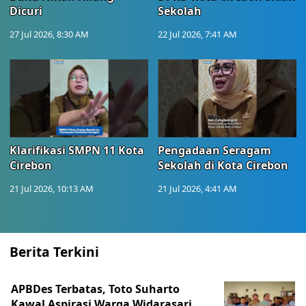
Dicuri
Sekolah
27 Jul 2026, 8:30 AM
22 Jul 2026, 7:41 AM
Klarifikasi SMPN 11 Kota
Pengadaan Seragam
Cirebon
Sekolah di Kota Cirebon
21 Jul 2026, 10:13 AM
21 Jul 2026, 4:41 AM
Berita Terkini
APBDes Terbatas, Toto Suharto
Kawal Aspirasi Warga Widarasari