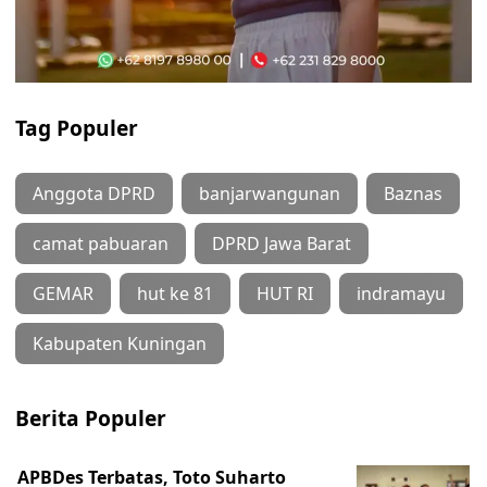
Tag Populer
Anggota DPRD
banjarwangunan
Baznas
camat pabuaran
DPRD Jawa Barat
GEMAR
hut ke 81
HUT RI
indramayu
Kabupaten Kuningan
Berita Populer
APBDes Terbatas, Toto Suharto