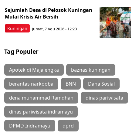
Sejumlah Desa di Pelosok Kuningan
Mulai Krisis Air Bersih
Kuningan
Jumat, 7 Agu 2026 - 12:23
Tag Populer
Apotek di Majalengka
baznas kuningan
berantas narkooba
BNN
Dana Sosial
dena muhammad Ramdhan
dinas pariwisata
dinas pariwisata indramayu
DPMD Indramayu
dprd