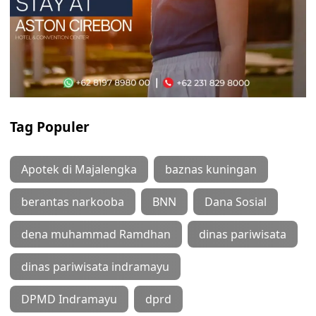
Tag Populer
Apotek di Majalengka
baznas kuningan
berantas narkooba
BNN
Dana Sosial
dena muhammad Ramdhan
dinas pariwisata
dinas pariwisata indramayu
DPMD Indramayu
dprd