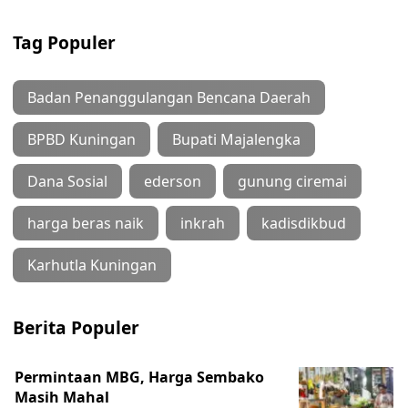
Tag Populer
Badan Penanggulangan Bencana Daerah
BPBD Kuningan
Bupati Majalengka
Dana Sosial
ederson
gunung ciremai
harga beras naik
inkrah
kadisdikbud
Karhutla Kuningan
Berita Populer
Permintaan MBG, Harga Sembako
Masih Mahal