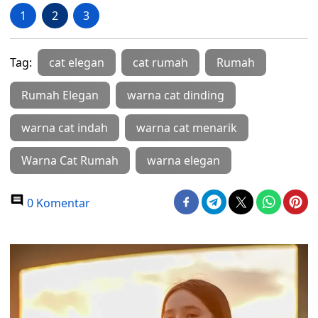
1
2
3
Tag:
cat elegan
cat rumah
Rumah
Rumah Elegan
warna cat dinding
warna cat indah
warna cat menarik
Warna Cat Rumah
warna elegan
0 Komentar