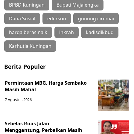
BPBD Kuningan
Bupati Majalengka
Dana Sosial
ederson
gunung ciremai
harga beras naik
inkrah
kadisdikbud
Karhutla Kuningan
Berita Populer
Permintaan MBG, Harga Sembako
Masih Mahal
7 Agustus 2026
Sebelas Ruas Jalan
Menggantung, Perbaikan Masih