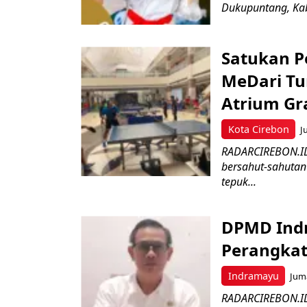
Dukupuntang, Kab
Satukan Pe
MeDari Tu
Atrium Gra
Kota Cirebon
J
RADARCIREBON.ID 
bersahut-sahutan
tepuk...
DPMD Ind
Perangkat
Indramayu
Juma
RADARCIREBON.ID