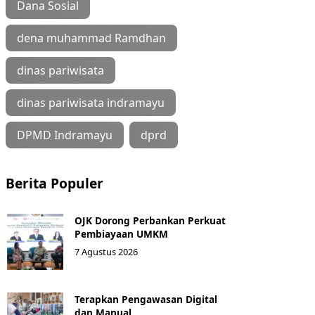
Dana Sosial
dena muhammad Ramdhan
dinas pariwisata
dinas pariwisata indramayu
DPMD Indramayu
dprd
Berita Populer
OJK Dorong Perbankan Perkuat
Pembiayaan UMKM
7 Agustus 2026
Terapkan Pengawasan Digital
dan Manual