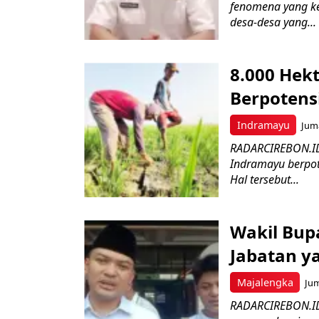
fenomena yang ke
desa-desa yang...
8.000 Hek
Berpotens
Indramayu
Juma
RADARCIREBON.ID 
Indramayu berpot
Hal tersebut...
Wakil Bupa
Jabatan y
Majalengka
Jum
RADARCIREBON.ID