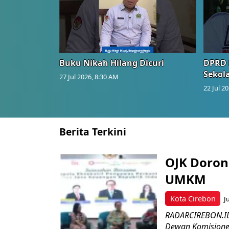
Buku Nikah Hilang Dicuri
DPRD 
Sekol
27 Jul 2026, 8:30 AM
22 Jul 2
Berita Terkini
OJK Doron
UMKM
Kota Cirebon
J
RADARCIREBON.ID 
Dewan Komisioner 