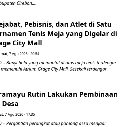
upaten Cirebon,...
jabat, Pebisnis, dan Atlet di Satu
rnamen Tenis Meja yang Digelar di
ge City Mall
umat, 7 Agu 2026 - 20:54
– Bunyi bola yang memantul di atas meja tenis terdengar
 memenuhi Atrium Grage City Mall. Sesekali terdengar
ramayu Rutin Lakukan Pembinaan
 Desa
t, 7 Agu 2026 - 17:35
 – Pergantian perangkat atau pamong desa menjadi