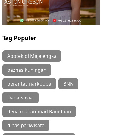
Tag Populer
Apotek di Majalengka
baznas kuningan
berantas narkooba
BNN
Dana Sosial
dena muhammad Ramdhan
dinas pariwisata