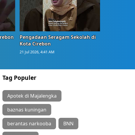
irebon
Pengadaan Seragam Sekolah di
Kota Cirebon
21 Jul 2026, 4:41 AM
Tag Populer
Apotek di Majalengka
baznas kuningan
berantas narkooba
BNN