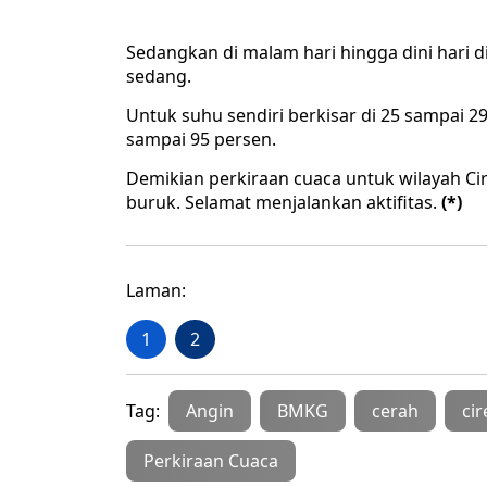
Sedangkan di malam hari hingga dini hari d
sedang.
Untuk suhu sendiri berkisar di 25 sampai 2
sampai 95 persen.
Demikian perkiraan cuaca untuk wilayah Ci
buruk. Selamat menjalankan aktifitas.
(*)
Laman:
1
2
Tag:
Angin
BMKG
cerah
ci
Perkiraan Cuaca