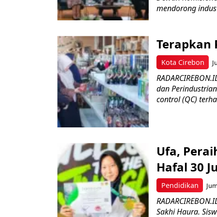
mendorong industr
Terapkan 
Kota Cirebon
J
RADARCIREBON.ID 
dan Perindustria
control (QC) terha
Ufa, Pera
Hafal 30 J
Pendidikan
Jum
RADARCIREBON.ID
Sakhi Haura. Sis