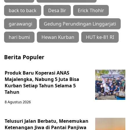
back to back
Desa Ilir
Erick Thohir
garawangi
Gedung Perundingan Linggarjati
hari bumi
Hewan Kurban
HUT ke-81 RI
Berita Populer
Produk Baru Koperasi ANAS
Majalengka, Nabung 5 Juta Bisa
Kurban Setiap Tahun Selama 5
Tahun
8 Agustus 2026
Telusuri Jalan Berbatu, Menemukan
Ketenangan Jiwa di Pantai Panjiwa