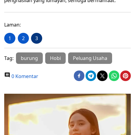
penghasilan yang lumayan, semoga bermanfaat.
Laman:
1
2
3
Tag:
burung
Hobi
Peluang Usaha
0 Komentar