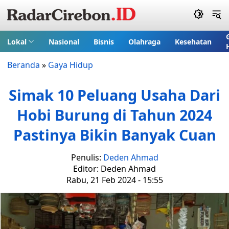
Lokal
Nasional
Bisnis
Olahraga
Kesehatan
Beranda
»
Gaya Hidup
Simak 10 Peluang Usaha Dari
Hobi Burung di Tahun 2024
Pastinya Bikin Banyak Cuan
Penulis:
Deden Ahmad
Editor: Deden Ahmad
Rabu, 21 Feb 2024 - 15:55