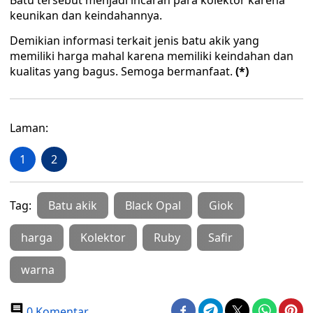
Batu tersebut menjadi incaran para kolektor karena
keunikan dan keindahannya.
Demikian informasi terkait jenis batu akik yang
memiliki harga mahal karena memiliki keindahan dan
kualitas yang bagus. Semoga bermanfaat.
(*)
Laman:
1
2
Tag:
Batu akik
Black Opal
Giok
harga
Kolektor
Ruby
Safir
warna
0 Komentar