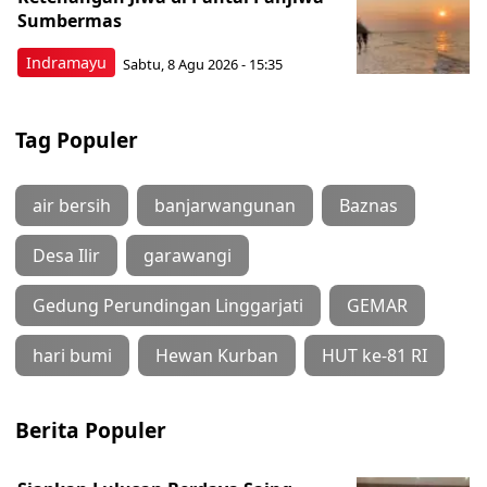
Sumbermas
Indramayu
Sabtu, 8 Agu 2026 - 15:35
Tag Populer
air bersih
banjarwangunan
Baznas
Desa Ilir
garawangi
Gedung Perundingan Linggarjati
GEMAR
hari bumi
Hewan Kurban
HUT ke-81 RI
Berita Populer