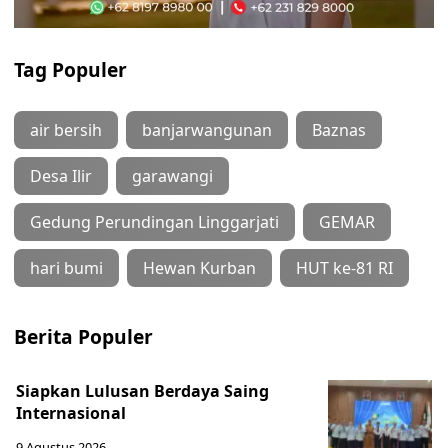
Tag Populer
air bersih
banjarwangunan
Baznas
Desa Ilir
garawangi
Gedung Perundingan Linggarjati
GEMAR
hari bumi
Hewan Kurban
HUT ke-81 RI
Berita Populer
Siapkan Lulusan Berdaya Saing
Internasional
9 Agustus 2026