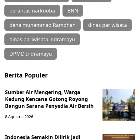
berantas narkooba
BNN
dena muhammad Ramdhan
dinas pariwisata
dinas pariwisata indramayu
DPMD Indramayu
Berita Populer
Sumber Air Mengering, Warga
Kedung Kencana Gotong Royong
Bangun Sarana Penyedia Air Bersih
8 Agustus 2026
Indonesia Semakin Dilirik Jadi