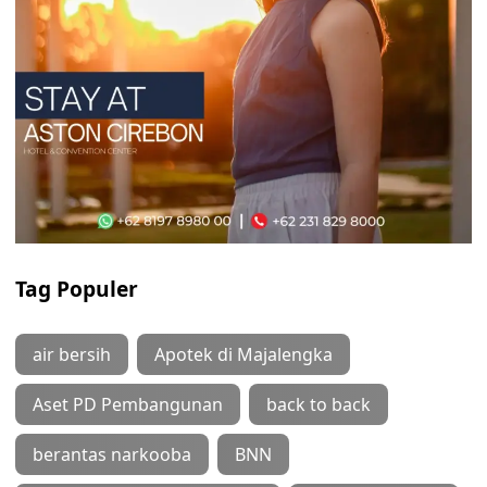
Tag Populer
air bersih
Apotek di Majalengka
Aset PD Pembangunan
back to back
berantas narkooba
BNN