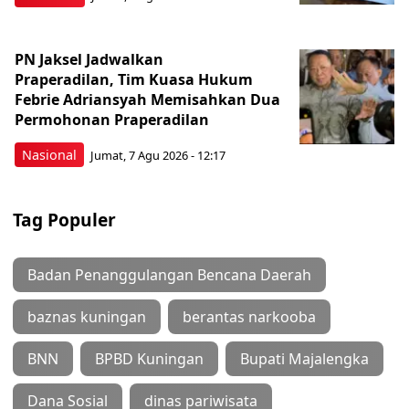
PN Jaksel Jadwalkan
Praperadilan, Tim Kuasa Hukum
Febrie Adriansyah Memisahkan Dua
Permohonan Praperadilan
Nasional
Jumat, 7 Agu 2026 - 12:17
Tag Populer
Badan Penanggulangan Bencana Daerah
baznas kuningan
berantas narkooba
BNN
BPBD Kuningan
Bupati Majalengka
Dana Sosial
dinas pariwisata