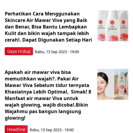
Perhatikan Cara Menggunakan
Skincare Air Mawar Viva yang Baik
dan Benar, Bisa Bantu Lembapkan
Kulit dan bikin wajah tampak lebih
cerah!. Dapat Digunakan Setiap Hari
Gaya Hidup
Rabu, 13 Sep 2023 - 19:00
Apakah air mawar viva bisa
memutihkan wajah?. Pakai Air
Mawar Viva Sebelum tidur ternyata
Khasiatnya Lebih Optimal, Simak! 8
Manfaat air mawar Viva untuk
wajah glowing, wajib dicoba!.Bikin
Wajahmu pas bangun langsung
glowing!
Headline
Rabu, 13 Sep 2023 - 19:00