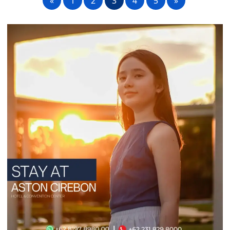
«
1
2
3
4
5
»