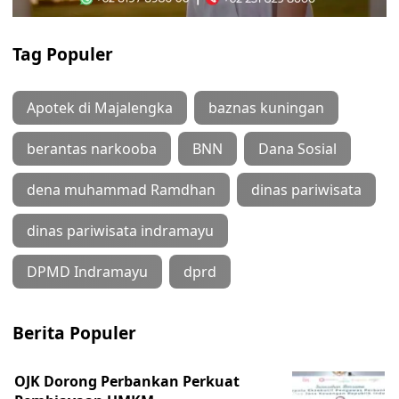
Tag Populer
Apotek di Majalengka
baznas kuningan
berantas narkooba
BNN
Dana Sosial
dena muhammad Ramdhan
dinas pariwisata
dinas pariwisata indramayu
DPMD Indramayu
dprd
Berita Populer
OJK Dorong Perbankan Perkuat