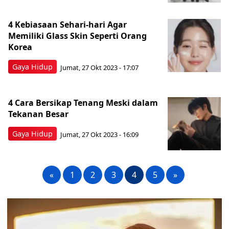
4 Kebiasaan Sehari-hari Agar
Memiliki Glass Skin Seperti Orang
Korea
Gaya Hidup
Jumat, 27 Okt 2023 - 17:07
4 Cara Bersikap Tenang Meski dalam
Tekanan Besar
Gaya Hidup
Jumat, 27 Okt 2023 - 16:09
«
1
2
3
4
5
»