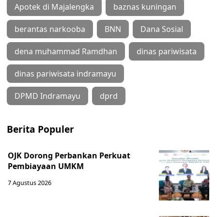
Apotek di Majalengka
baznas kuningan
berantas narkooba
BNN
Dana Sosial
dena muhammad Ramdhan
dinas pariwisata
dinas pariwisata indramayu
DPMD Indramayu
dprd
Berita Populer
OJK Dorong Perbankan Perkuat
Pembiayaan UMKM
7 Agustus 2026