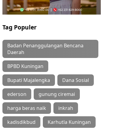
Tag Populer
Badan Penanggulangan Bencana
Daerah
BPBD Kuningan
Bupati Majalengka
Dana Sosial
ederson
gunung ciremai
harga beras naik
inkrah
kadisdikbud
Karhutla Kuningan