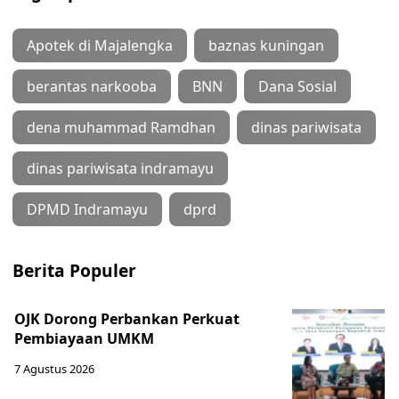
Apotek di Majalengka
baznas kuningan
berantas narkooba
BNN
Dana Sosial
dena muhammad Ramdhan
dinas pariwisata
dinas pariwisata indramayu
DPMD Indramayu
dprd
Berita Populer
OJK Dorong Perbankan Perkuat
Pembiayaan UMKM
7 Agustus 2026