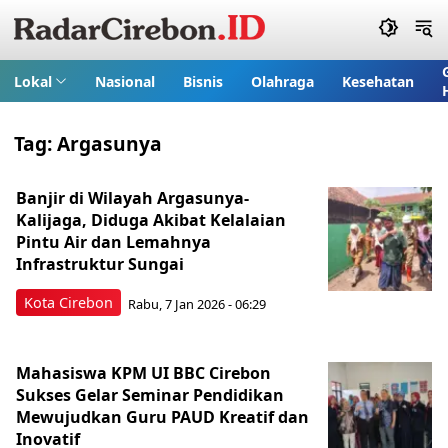
Lokal
Nasional
Bisnis
Olahraga
Kesehatan
Tag:
Argasunya
Banjir di Wilayah Argasunya-
Kalijaga, Diduga Akibat Kelalaian
Pintu Air dan Lemahnya
Infrastruktur Sungai
Kota Cirebon
Rabu, 7 Jan 2026 - 06:29
Mahasiswa KPM UI BBC Cirebon
Sukses Gelar Seminar Pendidikan
Mewujudkan Guru PAUD Kreatif dan
Inovatif