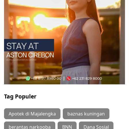
Tag Populer
Apotek di Majalengka
baznas kuningan
berantas narkooba
BNN
Dana Sosial