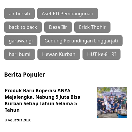
air bersih
Aset PD Pembangunan
back to back
Desa Ilir
Erick Thohir
garawangi
Gedung Perundingan Linggarjati
hari bumi
Hewan Kurban
HUT ke-81 RI
Berita Populer
Produk Baru Koperasi ANAS
Majalengka, Nabung 5 Juta Bisa
Kurban Setiap Tahun Selama 5
Tahun
8 Agustus 2026