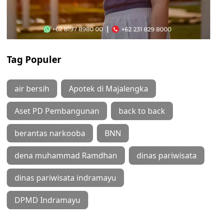
Tag Populer
air bersih
Apotek di Majalengka
Aset PD Pembangunan
back to back
berantas narkooba
BNN
dena muhammad Ramdhan
dinas pariwisata
dinas pariwisata indramayu
DPMD Indramayu