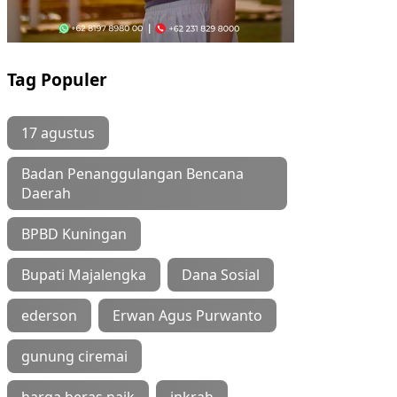
Tag Populer
17 agustus
Badan Penanggulangan Bencana
Daerah
BPBD Kuningan
Bupati Majalengka
Dana Sosial
ederson
Erwan Agus Purwanto
gunung ciremai