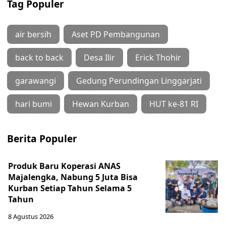
Tag Populer
air bersih
Aset PD Pembangunan
back to back
Desa Ilir
Erick Thohir
garawangi
Gedung Perundingan Linggarjati
hari bumi
Hewan Kurban
HUT ke-81 RI
Berita Populer
Produk Baru Koperasi ANAS
Majalengka, Nabung 5 Juta Bisa
Kurban Setiap Tahun Selama 5
Tahun
8 Agustus 2026