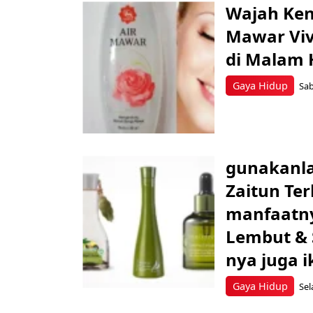
Wajah Ken
Mawar Viv
di Malam 
Gaya Hidup
Sab
gunakanla
Zaitun Te
manfaatnya
Lembut & 
nya juga i
Gaya Hidup
Sel