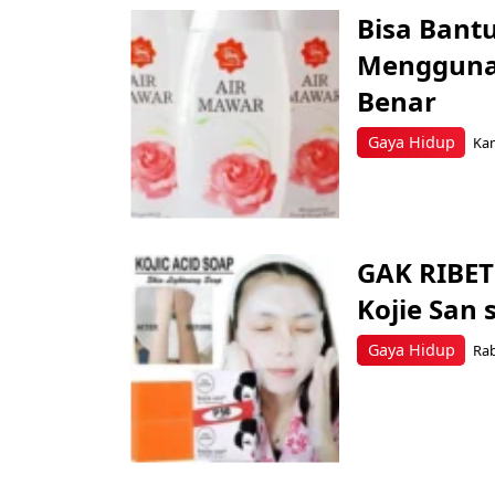
Bisa Bant
Menggunak
Benar
Gaya Hidup
Kam
GAK RIBET!
Kojie San
Gaya Hidup
Rab