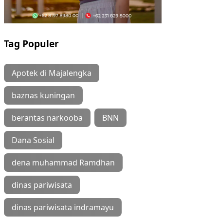
Tag Populer
Apotek di Majalengka
baznas kuningan
berantas narkooba
BNN
Dana Sosial
dena muhammad Ramdhan
dinas pariwisata
dinas pariwisata indramayu