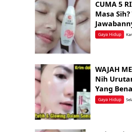
CUMA 5 R
Masa Sih?
Jawabanny
Gaya Hidup
Kam
WAJAH ME
Nih Uruta
Yang Bena
Gaya Hidup
Sel