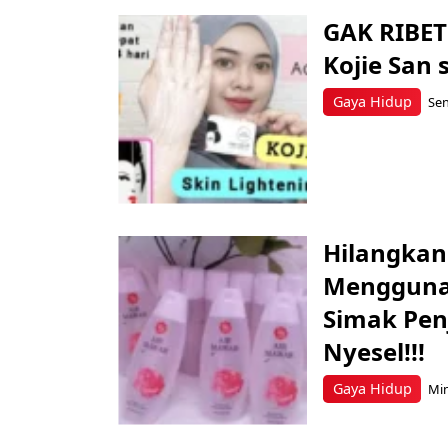
GAK RIBET!
Kojie San
Gaya Hidup
Sen
Hilangkan
Menggunak
Simak Pen
Nyesel!!!
Gaya Hidup
Min