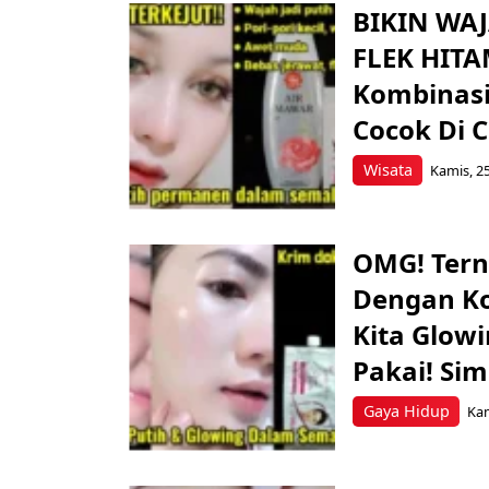
BIKIN WA
FLEK HITAM
Kombinasi
Cocok Di 
Wisata
Kamis, 25
OMG! Tern
Dengan Ko
Kita Glowi
Pakai! Sim
Gaya Hidup
Kam