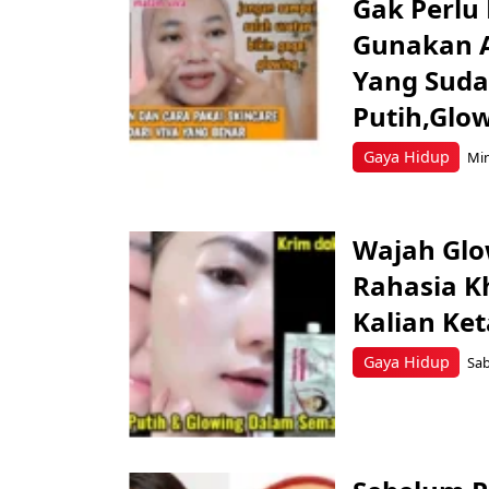
Gak Perlu 
Gunakan A
Yang Suda
Putih,Glow
Gaya Hidup
Min
Wajah Glo
Rahasia K
Kalian Ket
Gaya Hidup
Sab