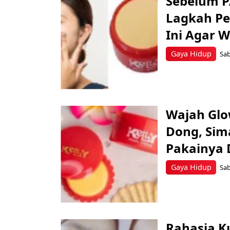
Sebelum P
Lagkah Pe
Ini Agar 
Gaya Hidup
Sab
Wajah Glow
Dong, Sim
Pakainya 
Gaya Hidup
Sab
Rahasia Ku