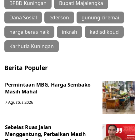
BPBD Kuningan
Bupati Majalengka
Dana Sosial
ederson
gunung ciremai
harga beras naik
inkrah
kadisdikbud
Karhutla Kuningan
Berita Populer
Permintaan MBG, Harga Sembako
Masih Mahal
7 Agustus 2026
Sebelas Ruas Jalan
Menggantung, Perbaikan Masih