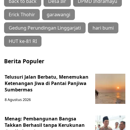
back to back
Desa Ilir
DPMD Indramayu
Erick Thohir
garawangi
Gedung Perundingan Linggarjati
hari bumi
HUT ke-81 RI
Berita Populer
Telusuri Jalan Berbatu, Menemukan
Ketenangan Jiwa di Pantai Panjiwa
Sumbermas
8 Agustus 2026
Menag: Pembangunan Bangsa
Takkan Berhasil tanpa Kerukunan