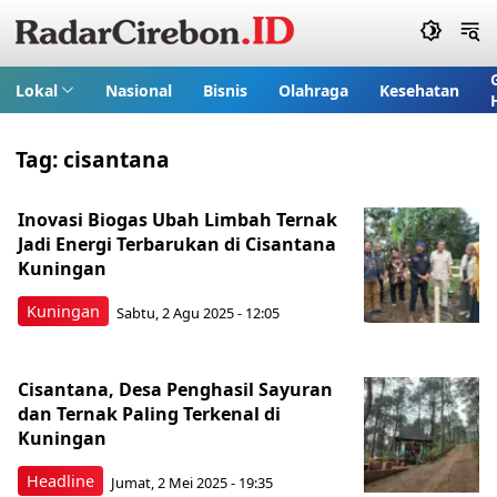
Lokal
Nasional
Bisnis
Olahraga
Kesehatan
Tag:
cisantana
Inovasi Biogas Ubah Limbah Ternak
Jadi Energi Terbarukan di Cisantana
Kuningan
Kuningan
Sabtu, 2 Agu 2025 - 12:05
Cisantana, Desa Penghasil Sayuran
dan Ternak Paling Terkenal di
Kuningan
Headline
Jumat, 2 Mei 2025 - 19:35