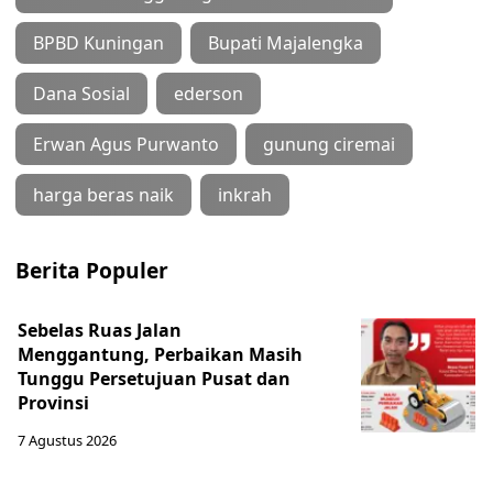
BPBD Kuningan
Bupati Majalengka
Dana Sosial
ederson
Erwan Agus Purwanto
gunung ciremai
harga beras naik
inkrah
Berita Populer
Sebelas Ruas Jalan
Menggantung, Perbaikan Masih
Tunggu Persetujuan Pusat dan
Provinsi
7 Agustus 2026