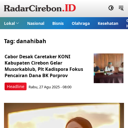
Lokal
Nasional
Bisnis
Olahraga
Kesehatan
Tag:
danahibah
Cabor Desak Caretaker KONI
Kabupaten Cirebon Gelar
Musorkablub, Plt Kadispora Fokus
Pencairan Dana BK Porprov
Headline
Rabu, 27 Agu 2025 - 08:00