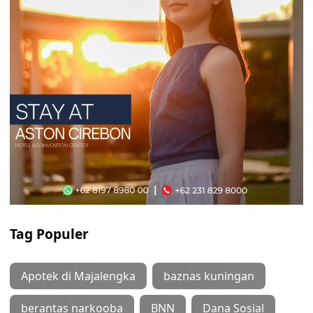
Tag Populer
Apotek di Majalengka
baznas kuningan
berantas narkooba
BNN
Dana Sosial