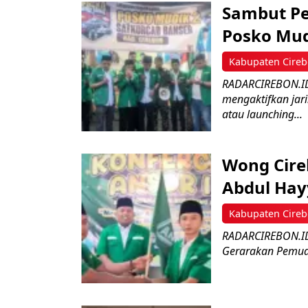
Sambut Pe
Posko Mud
Kabupaten Cire
RADARCIREBON.ID
mengaktifkan jar
atau launching...
Wong Cire
Abdul Hay
Kabupaten Cire
RADARCIREBON.ID 
Gerarakan Pemuda 