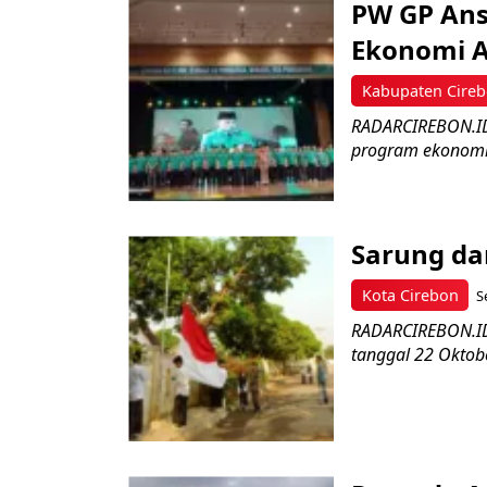
PW GP Ans
Ekonomi A
Kabupaten Cire
RADARCIREBON.ID
program ekonomi 
Sarung dan
Kota Cirebon
S
RADARCIREBON.ID 
tanggal 22 Oktobe