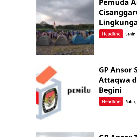
Pemuda An
Cisanggar
Lingkung
Headline
Senin,
GP Ansor S
Attaqwa d
Begini
Headline
Rabu, 