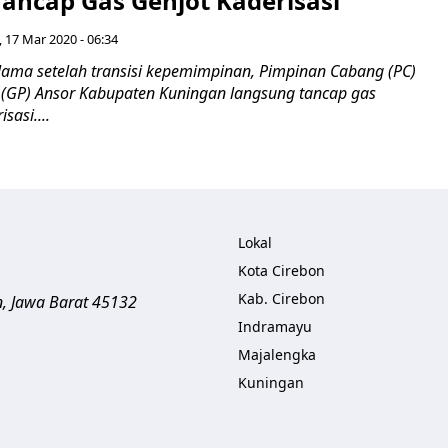
Tancap Gas Genjot Kaderisasi
, 17 Mar 2020 - 06:34
ama setelah transisi kepemimpinan, Pimpinan Cabang (PC)
(GP) Ansor Kabupaten Kuningan langsung tancap gas
sasi....
Lokal
Kota Cirebon
Kab. Cirebon
n
,
Jawa Barat
45132
Indramayu
Majalengka
Kuningan