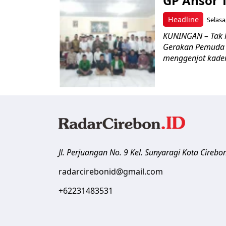
GP Ansor 
Headline
Selasa
KUNINGAN – Tak l
Gerakan Pemuda 
menggenjot kaderi
Jl. Perjuangan No. 9 Kel. Sunyaragi
Kota Cirebo
radarcirebonid@gmail.com
+62231483531