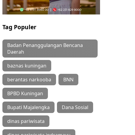
Tag Populer
Badan Penanggulangan Bencana
Daerah
baznas kuningan
berantas narkooba
BNN
BPBD Kuningan
Bupati Majalengka
Dana Sosial
dinas pariwisata