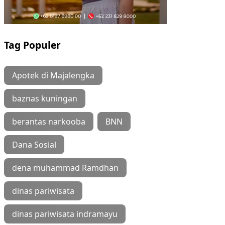
Tag Populer
Apotek di Majalengka
baznas kuningan
berantas narkooba
BNN
Dana Sosial
dena muhammad Ramdhan
dinas pariwisata
dinas pariwisata indramayu