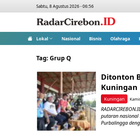
Sabtu, 8 Agustus 2026 - 06:56
Lokal
Nasional
Bisnis
Olahraga
Tag:
Grup Q
Ditonton B
Kuningan 
Kuningan
Kamis
RADARCIREBON.ID–
putaran nasional
Purbalingga denga