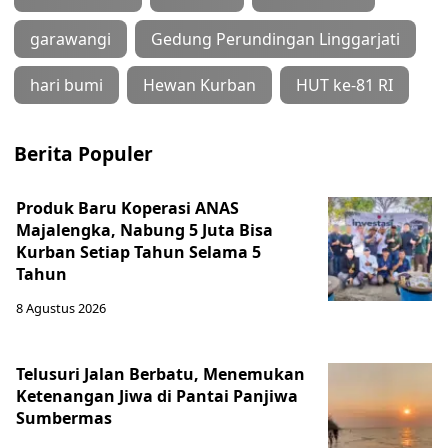
garawangi
Gedung Perundingan Linggarjati
hari bumi
Hewan Kurban
HUT ke-81 RI
Berita Populer
Produk Baru Koperasi ANAS
Majalengka, Nabung 5 Juta Bisa
Kurban Setiap Tahun Selama 5
Tahun
8 Agustus 2026
Telusuri Jalan Berbatu, Menemukan
Ketenangan Jiwa di Pantai Panjiwa
Sumbermas