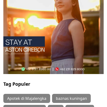
Tag Populer
Apotek di Majalengka
baznas kuningan