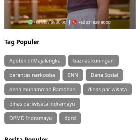
Tag Populer
Apotek di Majalengka
baznas kuningan
berantas narkooba
BNN
Dana Sosial
dena muhammad Ramdhan
dinas pariwisata
dinas pariwisata indramayu
DPMD Indramayu
dprd
Berita Populer