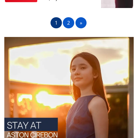
1
2
»