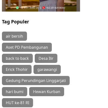
Tag Populer
air bersih
Aset PD Pembangunan
back to back
Desa Ilir
Erick Thohir
garawangi
Gedung Perundingan Linggarjati
hari bumi
Hewan Kurban
HUT ke-81 RI