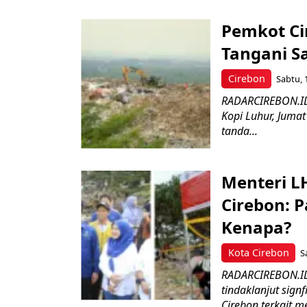
Pemkot Ci
Tangani S
Cirebon
Sabtu, 1
RADARCIREBON.ID-
Kopi Luhur, Jumat
tanda...
Menteri L
Cirebon: 
Kenapa?
Kota Cirebon
S
RADARCIREBON.ID
tindaklanjut sig
Cirebon terkait me