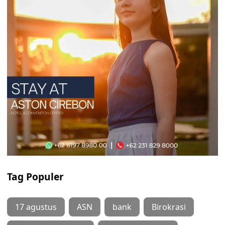
Tag Populer
17 agustus
ASN
bank
Birokrasi