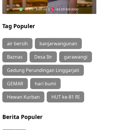
Tag Populer
air bersih
banjarwangunan
Baznas
Desa Ilir
garawangi
Gedung Perundingan Linggarjati
GEMAR
hari bumi
Hewan Kurban
HUT ke-81 RI
Berita Populer