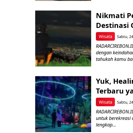
Nikmati P
Destinasi 
Wisata
Sabtu, 24
RADARCIREBON.ID
dengan keindahan
tahukah kamu ba
Yuk, Heal
Terbaru y
Wisata
Sabtu, 24
RADARCIREBON.ID 
untuk berekreasi
lengkap...