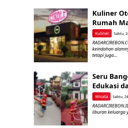
Kuliner Ot
Rumah Ma
Kuliner
Sabtu, 2
RADARCIREBON.CO
keindahan alamny
tetapi juga...
Seru Bang
Edukasi d
Wisata
Sabtu, 24
RADARCIREBON.ID 
liburan keluarga 