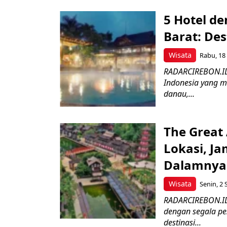
5 Hotel d
Barat: De
Wisata
Rabu, 18 
RADARCIREBON.ID –
Indonesia yang m
danau,...
The Great
Lokasi, Ja
Dalamnya
Wisata
Senin, 2 
RADARCIREBON.ID 
dengan segala pe
destinasi...