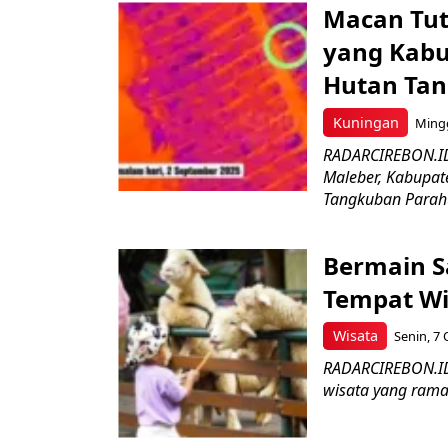
Macan Tu
yang Kabu
Hutan Ta
Kuningan
Mingg
RADARCIREBON.ID
Maleber, Kabupat
Tangkuban Parahu
Bermain S
Tempat Wi
Wisata
Senin, 7 
RADARCIREBON.ID–
wisata yang ramah