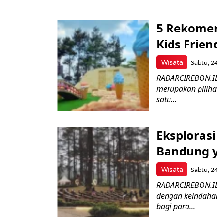
5 Rekomen
Kids Frien
Wisata
Sabtu, 24
RADARCIREBON.ID 
merupakan piliha
satu...
Eksploras
Bandung y
Wisata
Sabtu, 24
RADARCIREBON.ID
dengan keindahan
bagi para...