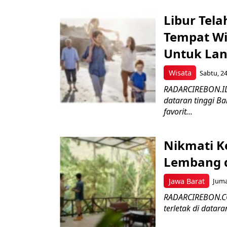
Libur Tela
Tempat Wi
Untuk Lan
Wisata
Sabtu, 24
RADARCIREBON.ID
dataran tinggi Ba
favorit...
Nikmati K
Lembang d
Jawa Barat
Juma
RADARCIREBON.CO
terletak di datara