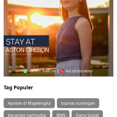
Tag Populer
Apotek di Majalengka
baznas kuningan
berantas narkooba
BNN
Dana Sosial