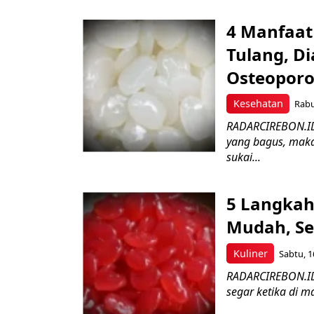
4 Manfaat
Tulang, D
Osteoporo
Kesehatan
Rabu
RADARCIREBON.ID 
yang bagus, maka 
sukai...
5 Langkah
Mudah, Se
Kuliner
Sabtu, 1
RADARCIREBON.ID 
segar ketika di m