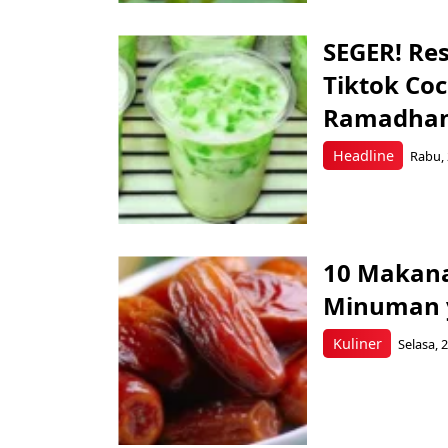
SEGER! Re
Tiktok Co
Ramadha
Headline
Rabu, 
10 Makana
Minuman y
Kuliner
Selasa, 