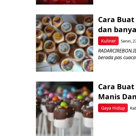
Cara Buat
dan banya
Kuliner
Senin, 2
RADARCIREBON.ID –
berada pas cuaca 
Cara Buat
Manis Dan
Gaya Hidup
Rab