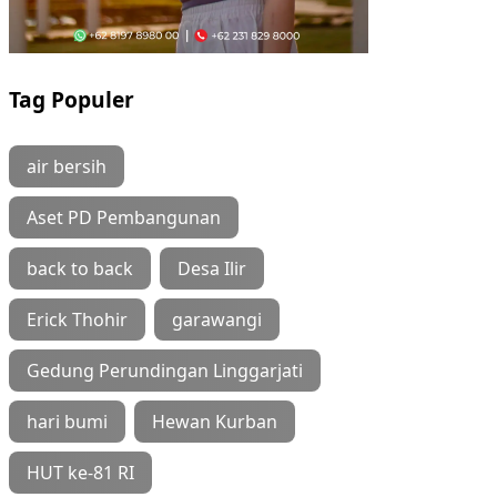
Tag Populer
air bersih
Aset PD Pembangunan
back to back
Desa Ilir
Erick Thohir
garawangi
Gedung Perundingan Linggarjati
hari bumi
Hewan Kurban
HUT ke-81 RI