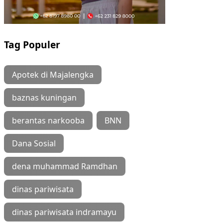
Tag Populer
Apotek di Majalengka
baznas kuningan
berantas narkooba
BNN
Dana Sosial
dena muhammad Ramdhan
dinas pariwisata
dinas pariwisata indramayu