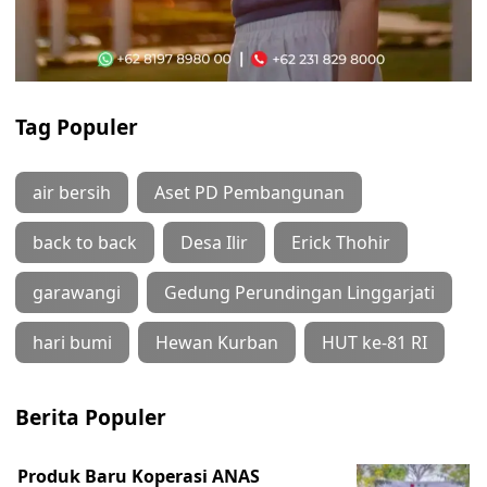
Tag Populer
air bersih
Aset PD Pembangunan
back to back
Desa Ilir
Erick Thohir
garawangi
Gedung Perundingan Linggarjati
hari bumi
Hewan Kurban
HUT ke-81 RI
Berita Populer
Produk Baru Koperasi ANAS