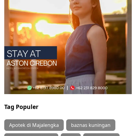
Tag Populer
Apotek di Majalengka
baznas kuningan