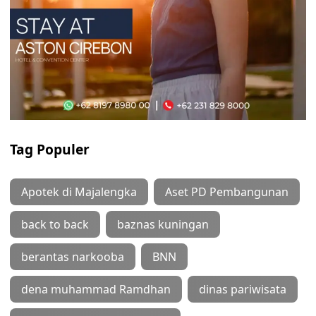
Tag Populer
Apotek di Majalengka
Aset PD Pembangunan
back to back
baznas kuningan
berantas narkooba
BNN
dena muhammad Ramdhan
dinas pariwisata