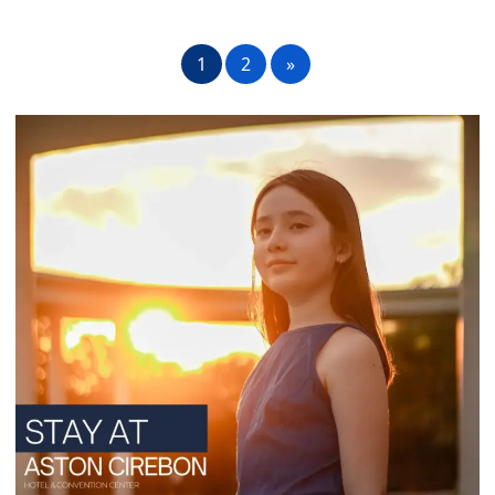
1
2
»