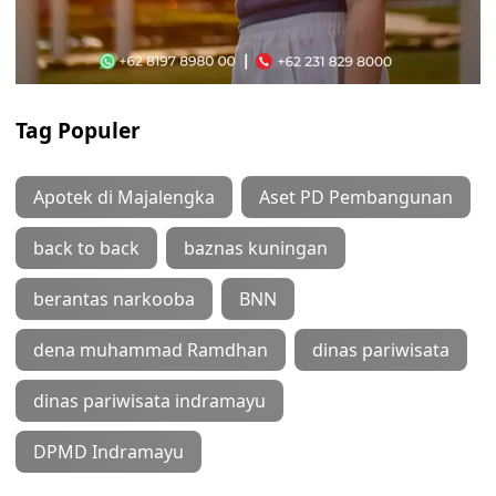
Tag Populer
Apotek di Majalengka
Aset PD Pembangunan
back to back
baznas kuningan
berantas narkooba
BNN
dena muhammad Ramdhan
dinas pariwisata
dinas pariwisata indramayu
DPMD Indramayu