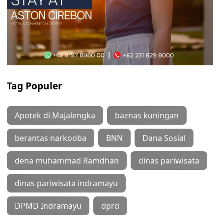
Tag Populer
Apotek di Majalengka
baznas kuningan
berantas narkooba
BNN
Dana Sosial
dena muhammad Ramdhan
dinas pariwisata
dinas pariwisata indramayu
DPMD Indramayu
dprd