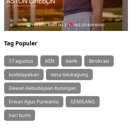
Tag Populer
17 agustus
ASN
bank
Birokrasi
budidayaikan
desa telukagung
Dewan Kebudayaan Kuningan
Erwan Agus Purwanto
GEMILANG
hari bumi