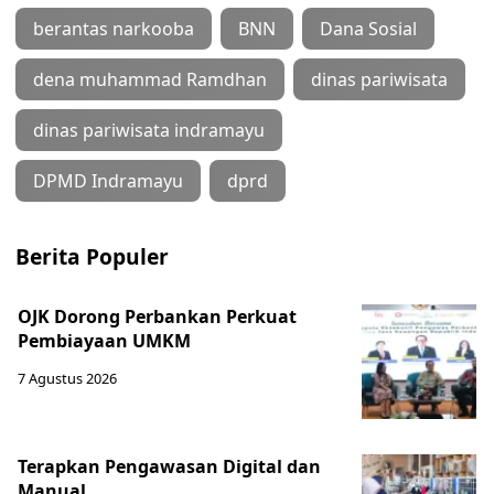
berantas narkooba
BNN
Dana Sosial
dena muhammad Ramdhan
dinas pariwisata
dinas pariwisata indramayu
DPMD Indramayu
dprd
Berita Populer
OJK Dorong Perbankan Perkuat
Pembiayaan UMKM
7 Agustus 2026
Terapkan Pengawasan Digital dan
Manual