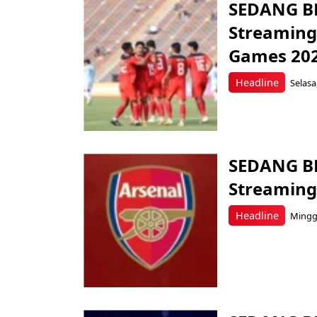
SEDANG BE
Streaming 
Games 20
Headline
Selasa
SEDANG BE
Streaming
Headline
Minggu