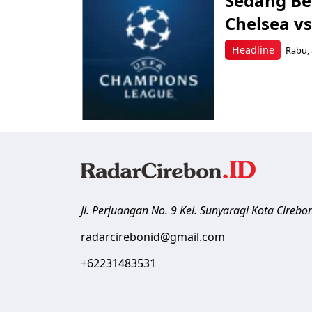
Sedang Ber
Chelsea v
Headline
Rabu, 
Jl. Perjuangan No. 9 Kel. Sunyaragi
Kota Cirebo
radarcirebonid@gmail.com
+62231483531