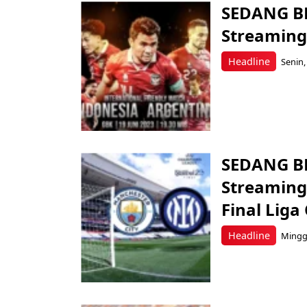
SEDANG BE
Streaming
Headline
Senin,
SEDANG BE
Streaming 
Final Lig
Headline
Minggu