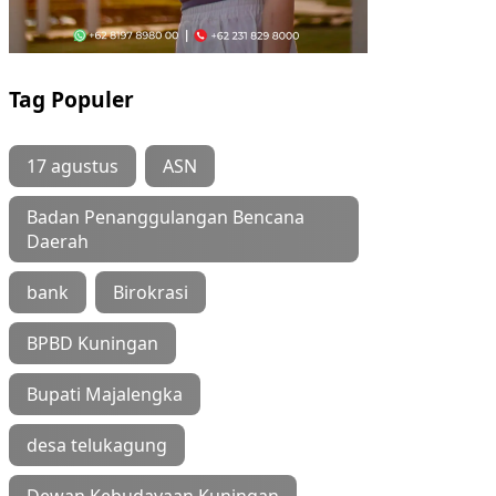
Tag Populer
17 agustus
ASN
Badan Penanggulangan Bencana
Daerah
bank
Birokrasi
BPBD Kuningan
Bupati Majalengka
desa telukagung