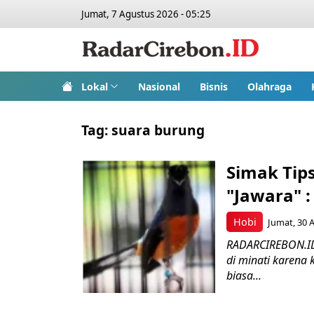
Jumat, 7 Agustus 2026 - 05:25
Lokal
Nasional
Bisnis
Olahraga
Tag:
suara burung
Simak Tip
"Jawara" 
Hobi
Jumat, 30 A
RADARCIREBON.ID
di minati karena
biasa...