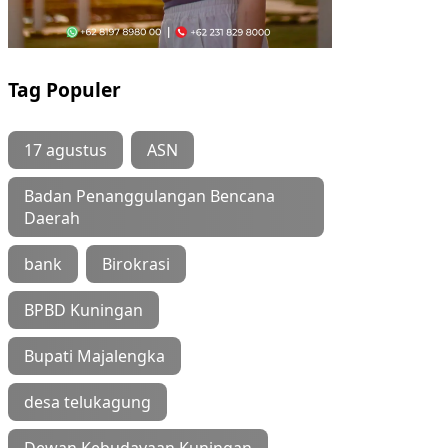
Tag Populer
17 agustus
ASN
Badan Penanggulangan Bencana
Daerah
bank
Birokrasi
BPBD Kuningan
Bupati Majalengka
desa telukagung