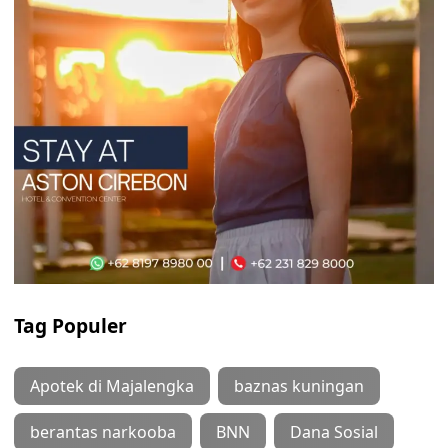
Tag Populer
Apotek di Majalengka
baznas kuningan
berantas narkooba
BNN
Dana Sosial