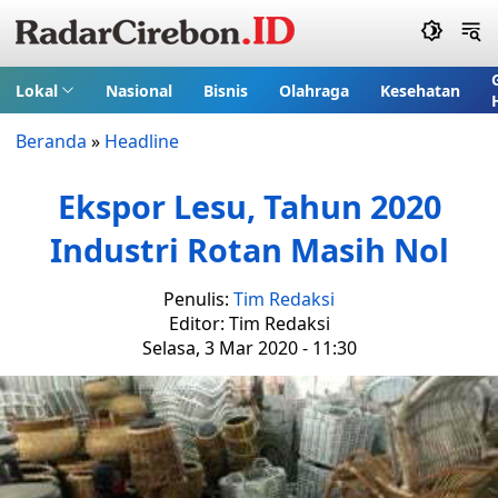
Lokal
Nasional
Bisnis
Olahraga
Kesehatan
Beranda
»
Headline
Ekspor Lesu, Tahun 2020
Industri Rotan Masih Nol
Penulis:
Tim Redaksi
Editor: Tim Redaksi
Selasa, 3 Mar 2020 - 11:30