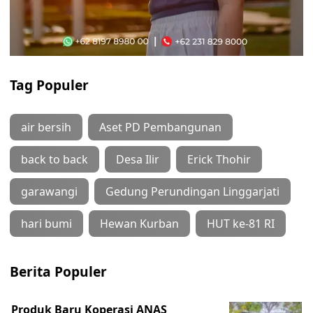
Tag Populer
air bersih
Aset PD Pembangunan
back to back
Desa Ilir
Erick Thohir
garawangi
Gedung Perundingan Linggarjati
hari bumi
Hewan Kurban
HUT ke-81 RI
Berita Populer
Produk Baru Koperasi ANAS