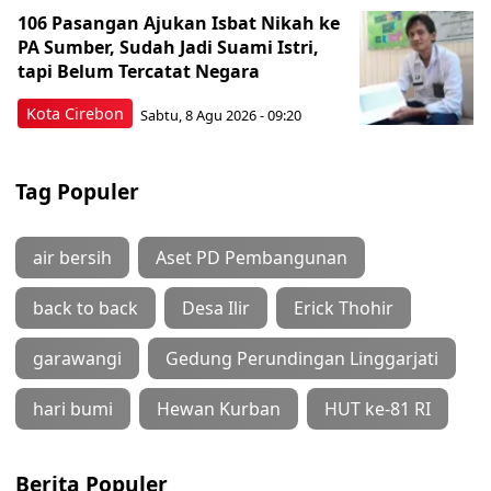
106 Pasangan Ajukan Isbat Nikah ke
PA Sumber, Sudah Jadi Suami Istri,
tapi Belum Tercatat Negara
Kota Cirebon
Sabtu, 8 Agu 2026 - 09:20
Tag Populer
air bersih
Aset PD Pembangunan
back to back
Desa Ilir
Erick Thohir
garawangi
Gedung Perundingan Linggarjati
hari bumi
Hewan Kurban
HUT ke-81 RI
Berita Populer