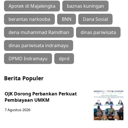
Apotek di Majalengka
baznas kuningan
berantas narkooba
BNN
Dana Sosial
dena muhammad Ramdhan
dinas pariwisata
dinas pariwisata indramayu
DPMD Indramayu
dprd
Berita Populer
OJK Dorong Perbankan Perkuat
Pembiayaan UMKM
7 Agustus 2026