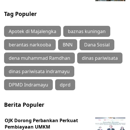
Tag Populer
Apotek di Majalengka
baznas kuningan
berantas narkooba
BNN
Dana Sosial
dena muhammad Ramdhan
dinas pariwisata
dinas pariwisata indramayu
DPMD Indramayu
dprd
Berita Populer
OJK Dorong Perbankan Perkuat
Pembiayaan UMKM