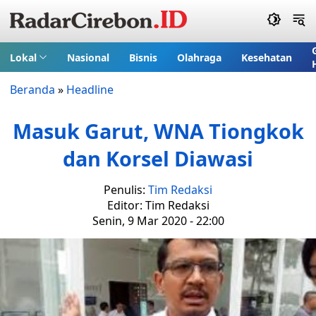
Lokal
Nasional
Bisnis
Olahraga
Kesehatan
Beranda
»
Headline
Masuk Garut, WNA Tiongkok
dan Korsel Diawasi
Penulis:
Tim Redaksi
Editor: Tim Redaksi
Senin, 9 Mar 2020 - 22:00