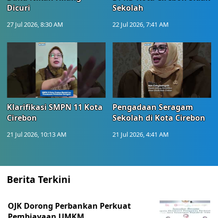
Dicuri
Sekolah
27 Jul 2026, 8:30 AM
22 Jul 2026, 7:41 AM
Klarifikasi SMPN 11 Kota
Pengadaan Seragam
Cirebon
Sekolah di Kota Cirebon
21 Jul 2026, 10:13 AM
21 Jul 2026, 4:41 AM
Berita Terkini
OJK Dorong Perbankan Perkuat
Pembiayaan UMKM