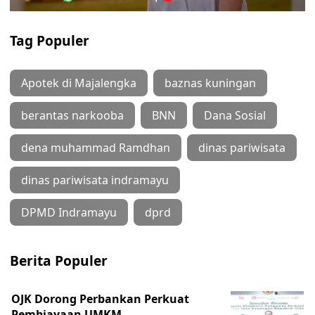
Tag Populer
Apotek di Majalengka
baznas kuningan
berantas narkooba
BNN
Dana Sosial
dena muhammad Ramdhan
dinas pariwisata
dinas pariwisata indramayu
DPMD Indramayu
dprd
Berita Populer
OJK Dorong Perbankan Perkuat
Pembiayaan UMKM