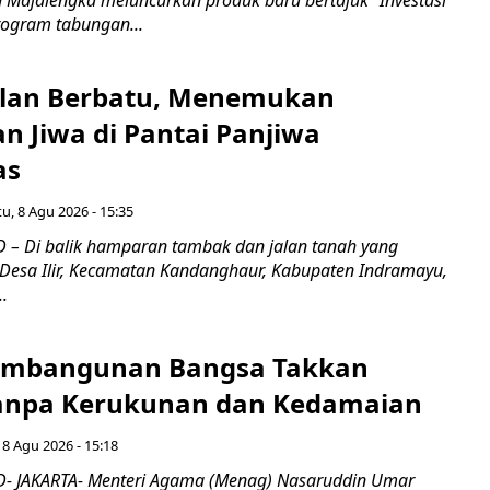
 Majalengka meluncurkan produk baru bertajuk “Investasi
rogram tabungan...
Jalan Berbatu, Menemukan
n Jiwa di Pantai Panjiwa
as
u, 8 Agu 2026 - 15:35
– Di balik hamparan tambak dan jalan tanah yang
Desa Ilir, Kecamatan Kandanghaur, Kabupaten Indramayu,
..
embangunan Bangsa Takkan
tanpa Kerukunan dan Kedamaian
 8 Agu 2026 - 15:18
- JAKARTA- Menteri Agama (Menag) Nasaruddin Umar