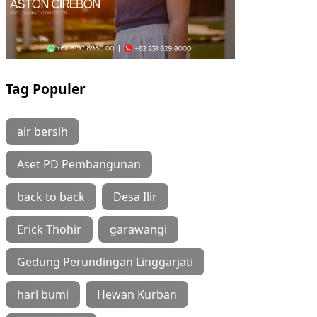
Tag Populer
air bersih
Aset PD Pembangunan
back to back
Desa Ilir
Erick Thohir
garawangi
Gedung Perundingan Linggarjati
hari bumi
Hewan Kurban