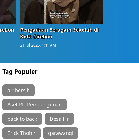
irebon
Pengadaan Seragam Sekolah di
Kota Cirebon
21 Jul 2026, 4:41 AM
Tag Populer
air bersih
Aset PD Pembangunan
back to back
Desa Ilir
Erick Thohir
garawangi