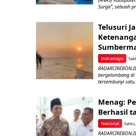
(ANAS) Kabupaten
Surga”, sebuah p
Telusuri 
Ketenanga
Sumberm
Indramayu
Sabt
RADARCIREBON.ID 
bergelombang di 
tersembunyi satu.
Menag: P
Berhasil 
Nasional
Sabtu,
RADARCIREBON.ID