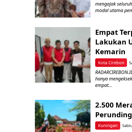
mengajak seluruh
modal utama pem
Empat Ter
Lakukan U
Kemarin
Kota Cirebon
S
RADARCIREBON.ID –
hanya mengekseku
empat...
2.500 Mer
Perunding
Kuningan
Sabtu