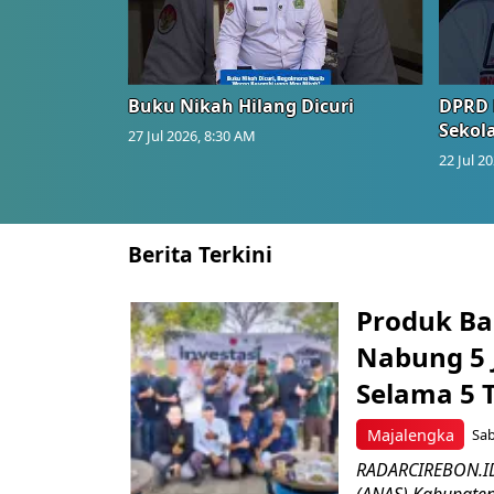
Buku Nikah Hilang Dicuri
DPRD 
Sekol
27 Jul 2026, 8:30 AM
22 Jul 2
Berita Terkini
Produk Ba
Nabung 5 
Selama 5 
Majalengka
Sab
RADARCIREBON.ID 