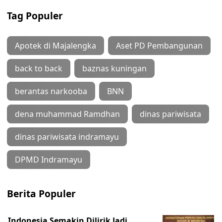
Tag Populer
Apotek di Majalengka
Aset PD Pembangunan
back to back
baznas kuningan
berantas narkooba
BNN
dena muhammad Ramdhan
dinas pariwisata
dinas pariwisata indramayu
DPMD Indramayu
Berita Populer
Indonesia Semakin Dilirik Jadi