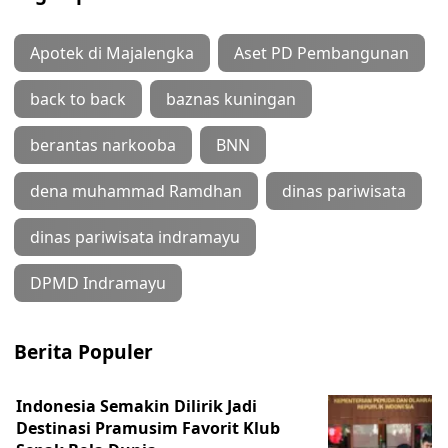
Apotek di Majalengka
Aset PD Pembangunan
back to back
baznas kuningan
berantas narkooba
BNN
dena muhammad Ramdhan
dinas pariwisata
dinas pariwisata indramayu
DPMD Indramayu
Berita Populer
Indonesia Semakin Dilirik Jadi
Destinasi Pramusim Favorit Klub